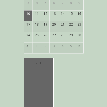
Evenementen
3
4
5
6
7
8
9
Evenementen
10
11
12
13
14
15
16
17
18
19
20
21
22
23
24
25
26
27
28
29
30
31
1
2
3
4
5
6
«
juli