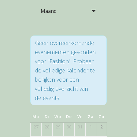
Maand
Geen overeenkomende
evenementen gevonden
voor "Fashion". Probeer
de volledige kalender te
bekijken voor een
volledig overzicht van
de events.
Kalender
Ma
Di
Wo
Do
Vr
Za
Zo
van
27
28
29
30
31
1
2
Kalender
van