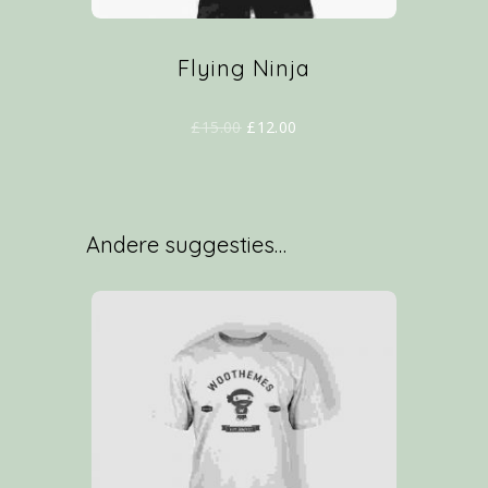
Flying Ninja
£
15.00
£
12.00
Andere suggesties…