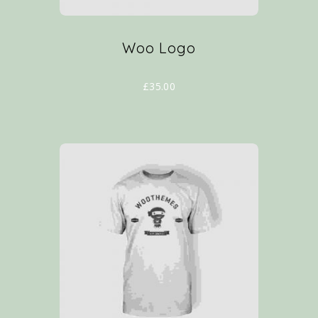
Woo Logo
£
35.00