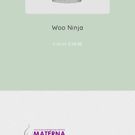
Woo Ninja
£
20.00
£
16.00