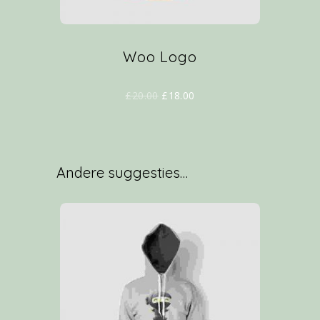
Woo Logo
£
20.00
£
18.00
Andere suggesties…