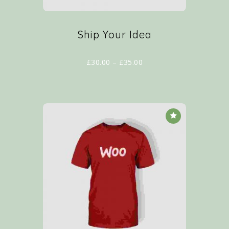
Ship Your Idea
£
30.00
–
£
35.00