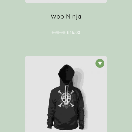
Woo Ninja
£
20.00
£
16.00