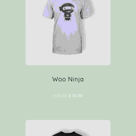
Woo Ninja
£
20.00
£
16.00