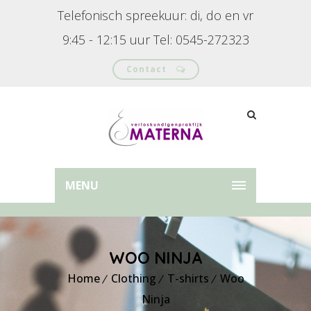
Telefonisch spreekuur: di, do en vr
9:45 - 12:15 uur Tel: 0545-272323
Contact
MENU
WOO NINJA
Home
Clothing
T-shirts
Woo
Ninja